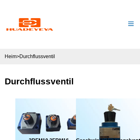
huadeyeya@gmail.com
+8618132627672
Heim
>
Durchflussventil
Durchflussventil