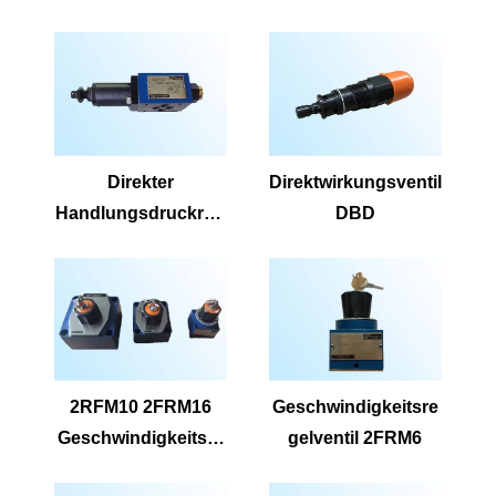
Reducing Ventil
uzierungsventil
DR6DP
DR10DP
Direkter
Direktwirkungsventil
Handlungsdruckred
DBD
uzierungventil
ZDR10D
2RFM10 2FRM16
Geschwindigkeitsre
Geschwindigkeitsre
gelventil 2FRM6
gelventil