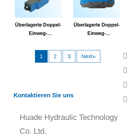
Überlagerte Doppel-
Überlagerte Doppel-
Einweg-
Einweg-
Drosselklappe
Drosselklappenvent
Valvez2FS16
il Z2FS10 Z2FS10 B
1
2
3
Next»
Z2FS16B Z2FS16A
Z2FS10A
Kontaktieren Sie uns
Huade Hydraulic Technology
Co. Ltd.