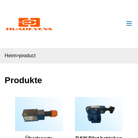
huadeyeya@gmail.com
+8618132627672
Heim
>
product
Produkte