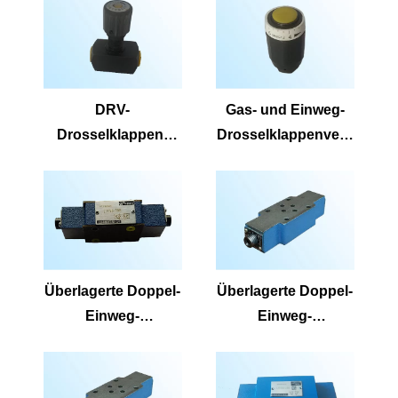
DRV-
Gas- und Einweg-
Drosselklappen-
Drosselklappenvent
Absperrventil und
il MG und Mg
Einweg-
Drosselklappenstop
-Ventil-DV und DRV
Überlagerte Doppel-
Überlagerte Doppel-
Einweg-
Einweg-
Drosselklappenvent
Drosselklappenvent
il Z2FS6 Z2FS6B
il Z2FS22
Z2FS6A