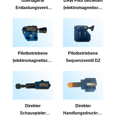
Überlagerte
DAW Pilot betrieben
Entlastungsventil
(elektromagnetisch)
ZDB und Z2DB6D
Entlastungsentlastu
ZDB/Z2DB6DP-1-
ngsventil DA und
2X/315.
DAW
ZDB/Z2DB6DA-1-
2X/315.
ZDB/Z2DB6DB-1-
Pilotbetriebene
Pilotbetriebene
2X/315
(elektromagnetische
Sequenzventil DZ
) Entlastungsventil
DB und DBW.
Direkter
Direkter
Schauspieler
Handlungsdruckred