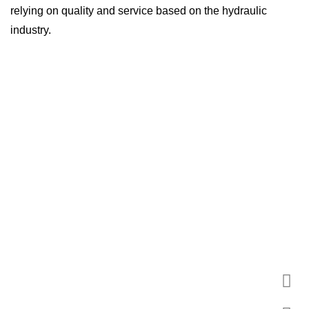
relying on quality and service based on the hydraulic
industry.
우리의 서비스
현재, 유압 밸브, 유압 펌프/모터, 유압 장비 및 유압
주물을 포함하여 씰 및 기타 제품으로 보완 된 4 개의
기둥 산업을 갖춘 독립적 인 지적 재산권을 갖춘 유압
기초의 전문 제조업체로 발전했습니다.