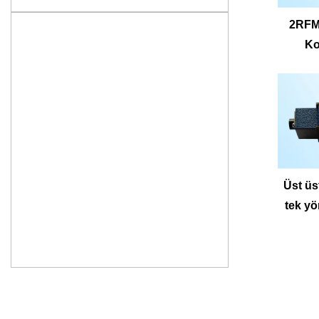
2RFM
Ko
Üst üst
tek yö
z2FS6