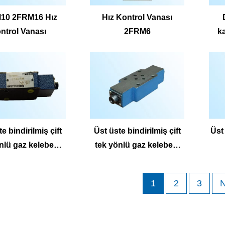
10 2FRM16 Hız
Hız Kontrol Vanası
ntrol Vanası
2FRM6
k
y
du
e bindirilmiş çift
Üst üste bindirilmiş çift
Üst 
nlü gaz kelebeği
tek yönlü gaz kelebeği
 Z2FS6B Z2FS6A
valfi Z2FS22
V
1
2
3
N