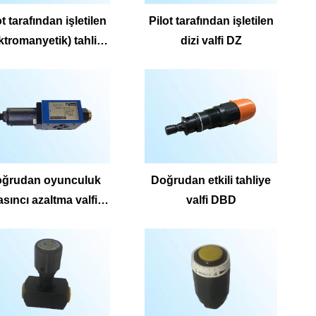
ot tarafından işletilen
Pilot tarafından işletilen
ktromanyetik) tahliye
dizi valfi DZ
valfi DB ve DBW.
ğrudan oyunculuk
Doğrudan etkili tahliye
asıncı azaltma valfi
valfi DBD
zdr10d