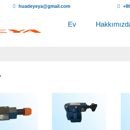
huadeyeya@gmail.com
+8
Ev
Hakkımızd
r