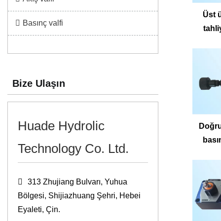
Üst ü
Basınç valfi
tahl
Z2DB6
ZDB/Z2
Bize Ulaşın
ZDB/Z2
Huade Hydrolic
Doğr
basın
Technology Co. Ltd.
313 Zhujiang Bulvarı, Yuhua
Bölgesi, Shijiazhuang Şehri, Hebei
Eyaleti, Çin.