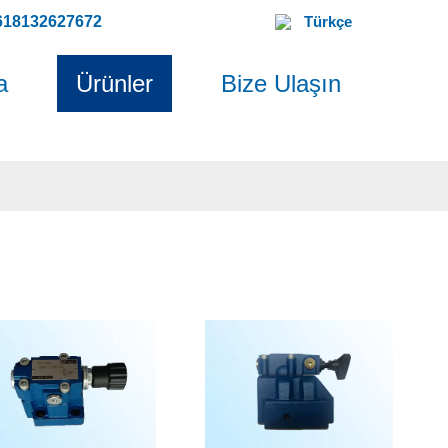
618132627672
Türkçe
a
Ürünler
Bize Ulaşın