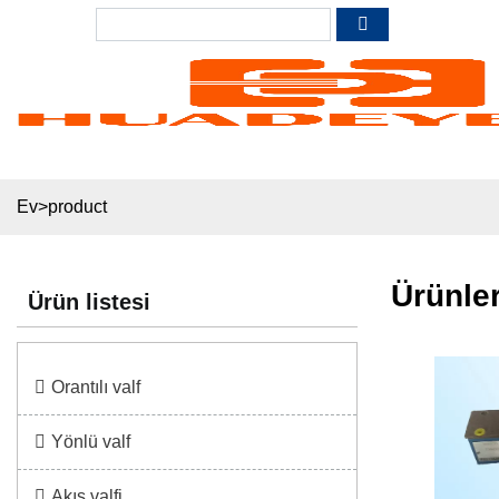
Ev
>
product
Ürünle
Ürün listesi
Orantılı valf
Yönlü valf
Akış valfi