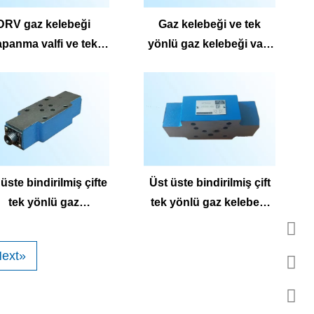
DRV gaz kelebeği
Gaz kelebeği ve tek
apanma valfi ve tek
yönlü gaz kelebeği valfi
önlü gaz kelebeği
mg ve mg
rdurma valfi DV ve
DRV
üste bindirilmiş çifte
Üst üste bindirilmiş çift
tek yönlü gaz
tek yönlü gaz kelebeği
alfs2FS16 Z2FS16B
Z2FS10 Z2FS10 B
Z2FS16A
Z2FS10A
ext»