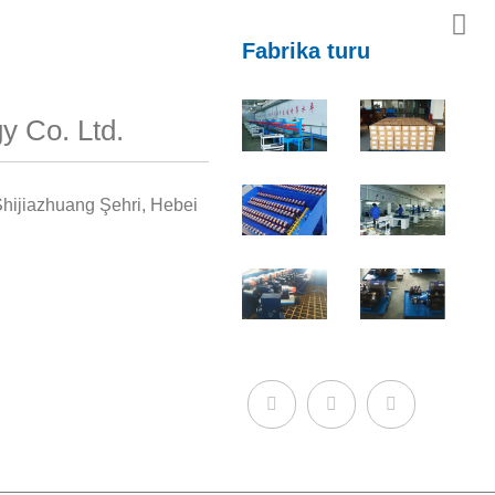
Fabrika turu
y Co. Ltd.
Shijiazhuang Şehri, Hebei