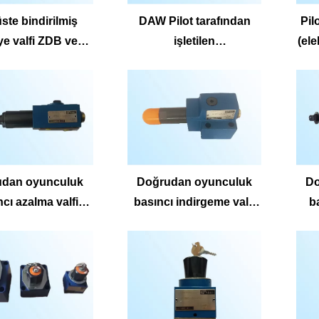
ste bindirilmiş
DAW Pilot tarafından
Pil
iye valfi ZDB ve
işletilen
(ele
D ZDB/Z2DB6DP-
(elektromanyetik)
1-2X/315.
boşaltma kabartma valfı
DB6DA-1-2X/315.
DA ve DAW
DB6DB-1-2X/315
udan oyunculuk
Doğrudan oyunculuk
Do
cı azalma valfi
basıncı indirgeme valfi
b
DR6DP
DR10DP