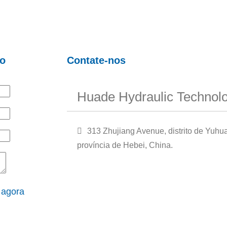
ão
Contate-nos
Huade Hydraulic Technolo
313 Zhujiang Avenue, distrito de Yuhu
província de Hebei, China.
 agora