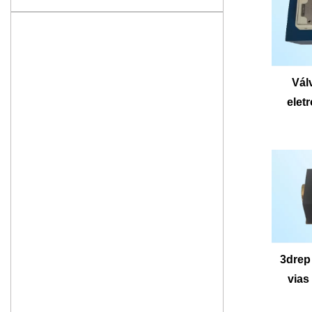
Vál
elet
3drep
vias