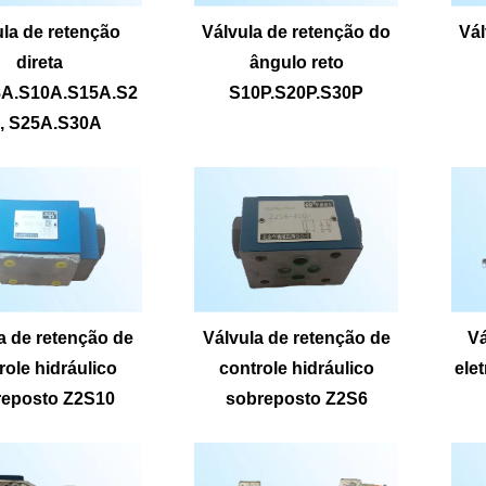
ula de retenção
Válvula de retenção do
Vál
direta
ângulo reto
8A.S10A.S15A.S2
S10P.S20P.S30P
, S25A.S30A
a de retenção de
Válvula de retenção de
Vá
role hidráulico
controle hidráulico
elet
reposto Z2S10
sobreposto Z2S6