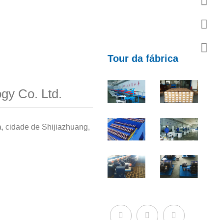
Tour da fábrica
gy Co. Ltd.
a, cidade de Shijiazhuang,