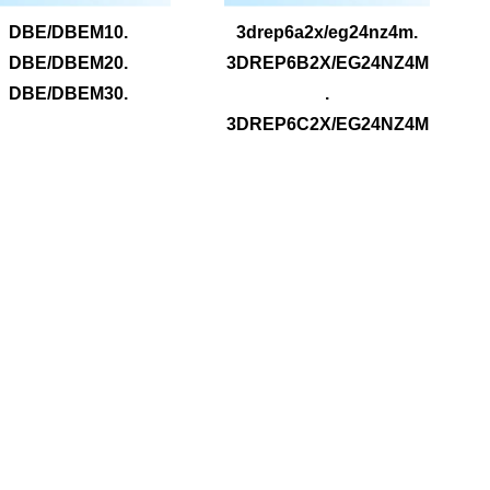
DBE/DBEM10.
3drep6a2x/eg24nz4m.
DBE/DBEM20.
3DREP6B2X/EG24NZ4M
DBE/DBEM30.
.
3DREP6C2X/EG24NZ4M