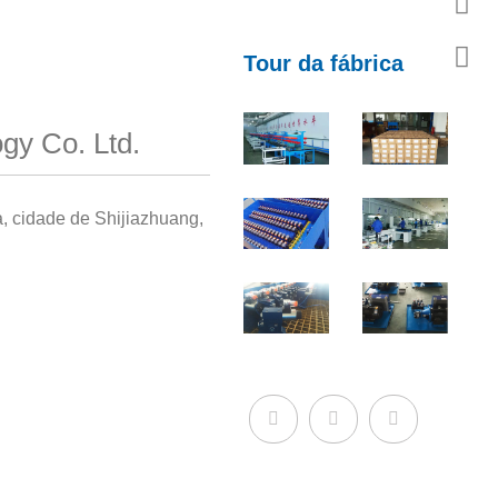
Tour da fábrica
gy Co. Ltd.
a, cidade de Shijiazhuang,