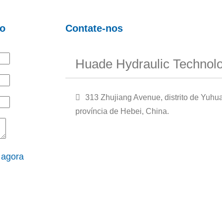
ão
Contate-nos
Huade Hydraulic Technolo
313 Zhujiang Avenue, distrito de Yuhu
província de Hebei, China.
 agora