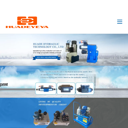
huadeyeya@gmail.com
+8618132627672