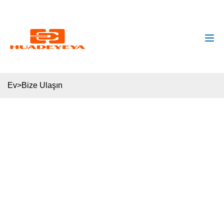
huadeyeya@gmail.com
+8618132627672
Ev
>
Bize Ulaşın