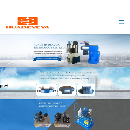
huadeyeya@gmail.com
+8618132627672