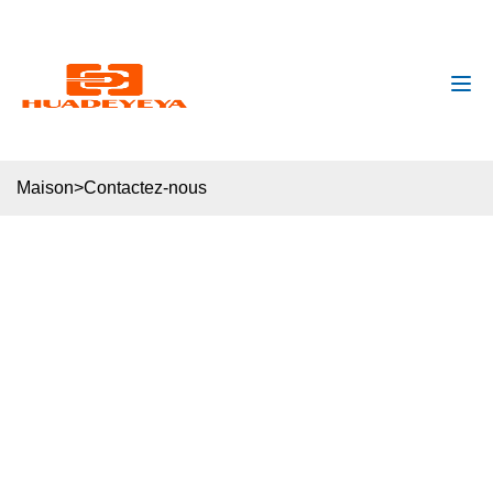
huadeyeya@gmail.com
+8618132627672
Maison
>
Contactez-nous