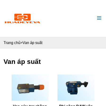
huadeyeya@gmail
+8618132627672
Trang chủ
>
Van áp suất
Van áp suất