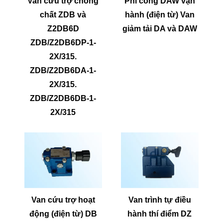
Van cứu trợ chồng
Phi công DAW vận
chất ZDB và
hành (điện từ) Van
Z2DB6D
giảm tải DA và DAW
ZDB/Z2DB6DP-1-
2X/315.
ZDB/Z2DB6DA-1-
2X/315.
ZDB/Z2DB6DB-1-
2X/315
Van cứu trợ hoạt
Van trình tự điều
động (điện từ) DB
hành thí điểm DZ