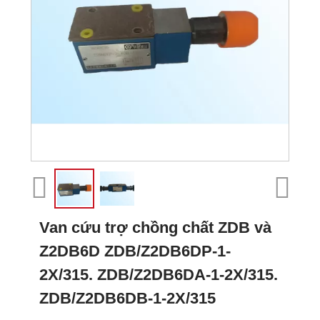
Van cứu trợ chồng chất ZDB và
Z2DB6D ZDB/Z2DB6DP-1-
2X/315. ZDB/Z2DB6DA-1-2X/315.
ZDB/Z2DB6DB-1-2X/315