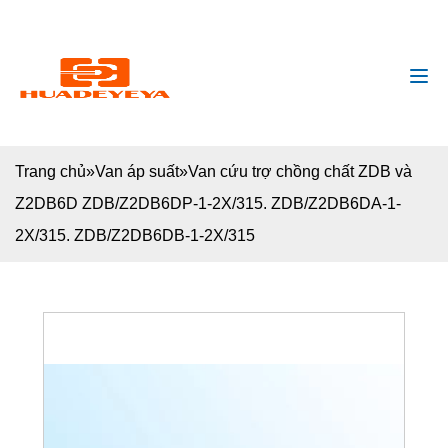
huadeyeya@gmail
+8618132627672
Trang chủ
»
Van áp suất
»
Van cứu trợ chồng chất ZDB và
Z2DB6D ZDB/Z2DB6DP-1-2X/315. ZDB/Z2DB6DA-1-
2X/315. ZDB/Z2DB6DB-1-2X/315