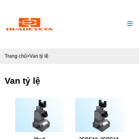
huadeyeya@gmail
+8618132627672
Trang chủ
>
Van tỷ lệ
Van tỷ lệ