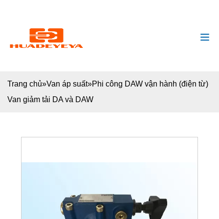
huadeyeya@gmail
+8618132627672
Trang chủ
»
Van áp suất
»
Phi công DAW vận hành (điện từ)
Van giảm tải DA và DAW