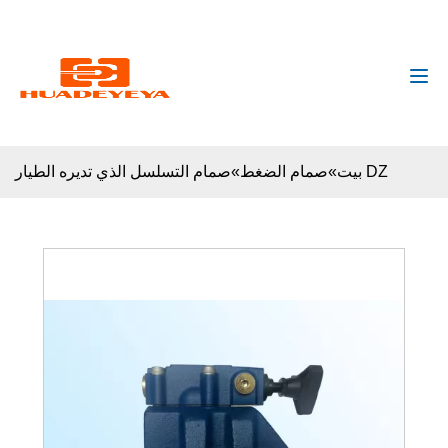
huadeyeya@gmail.com
+8618132627672
صمام التسلسل الذي تديره الطيار DZ
بيت
»
صمام الضغط
»