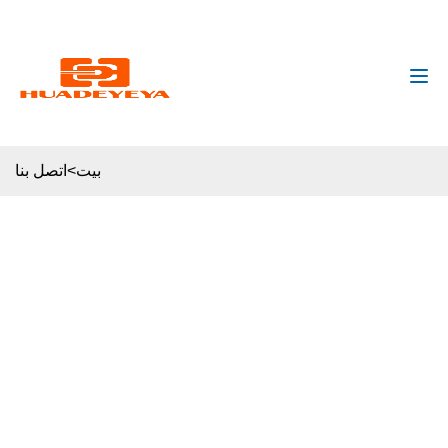
huadeyeya@gmail.com
+8618132627672
بيت
>
اتصل بنا