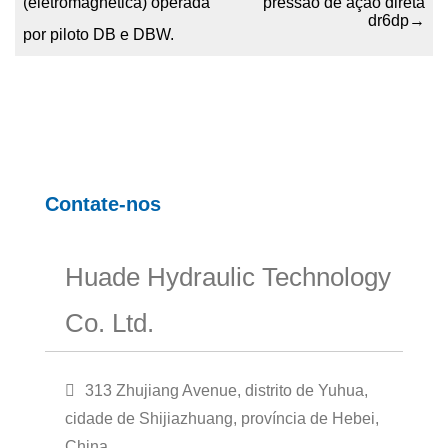
(eletromagnética) operada
pressão de ação direta
dr6dp
→
por piloto DB e DBW.
Contate-nos
Huade Hydraulic Technology
Co. Ltd.
313 Zhujiang Avenue, distrito de Yuhua,
cidade de Shijiazhuang, província de Hebei,
China.