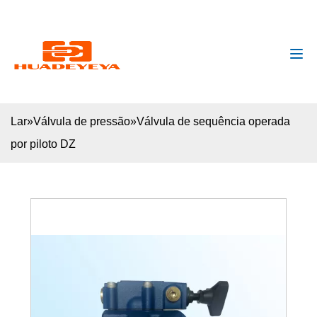
huadeyeya@gmail.com
+8618132627672
Lar
»
Válvula de pressão
»
Válvula de sequência operada
por piloto DZ