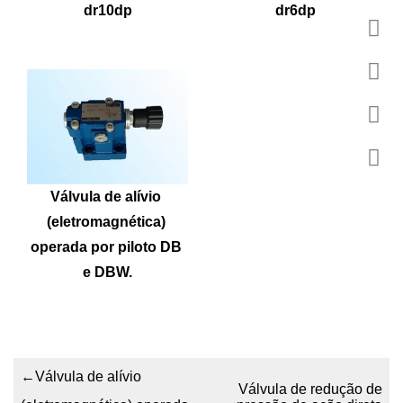
dr10dp
dr6dp
Válvula de alívio 
(eletromagnética) 
operada por piloto DB 
e DBW.
←
Válvula de alívio
Válvula de redução de