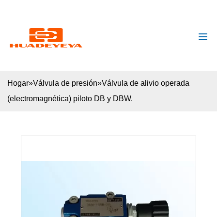
huadeyeya@gmail.com
+8618132627672
Hogar
»
Válvula de presión
»
Válvula de alivio operada
(electromagnética) piloto DB y DBW.