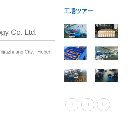
工場ツアー
gy Co. Ltd.
jiazhuang City、Hebei