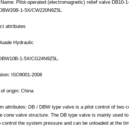
 Name: Pilot-operated (electromagnetic) relief valve 
.DBW20B-1-5X/CW220N9Z5L
ct attributes
Huade Hydraulic
 DBW10B-1-5X/CG24N9Z5L.
cation: ISO9001-2008
of origin: China
m attributes: DB / DBW type valve is a pilot control of two co
re cone valve structure. The DB type valve is mainly used t
 control the system pressure and can be unloaded at the ti