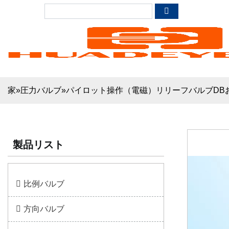
家
»
圧力バルブ
»
パイロット操作（電磁）リリーフバルブDB
製品リスト
比例バルブ
方向バルブ