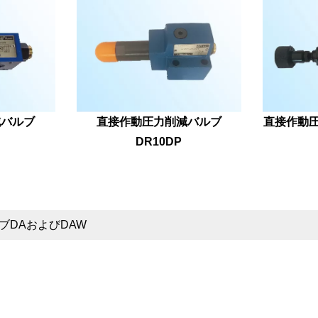
減バルブ
直接作動圧力削減バルブ
直接作動圧
DR10DP
ブDAおよびDAW