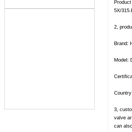
Product
5X/315
2, produ
Brand: 
Model:
Certifi
Country 
3, custo
valve a
can also