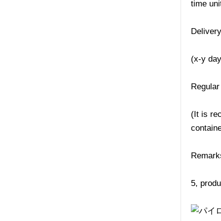
time uni
Deliver
(x-y da
Regular
(It is r
containe
Remarks:
5, produ