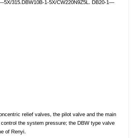
DB10-1—5X/315.DBW10B-1-5X/CW220N9Z5L. DB20-1—
ncentric relief valves, the pilot valve and the main
o control the system pressure; the DBW type valve
me of Renyi.