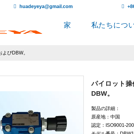
huadeyeya@gmail.com
+8
家
私たちにつ
およびDBW。
パイロット操
DBW。
製品の詳細：
原産地：中国
認定：ISO9001-200
モデル番号：DBW10B