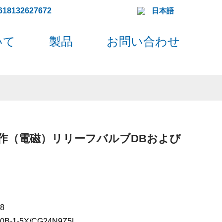
618132627672
日本語
いて
製品
お問い合わせ
作（電磁）リリーフバルブDBおよび
8
-1-5X/CG24N9Z5L。