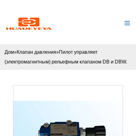
huadeyeya@gmail.com
+8618132627672
Дом
»
Клапан давления
»
Пилот управляет
(электромагнитным) рельефным клапаном DB и DBW.