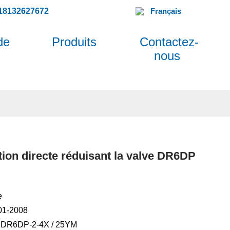
18132627672
Français
de
Produits
Contactez-
nous
tion directe réduisant la valve DR6DP
e
001-2008
 DR6DP-2-4X / 25YM