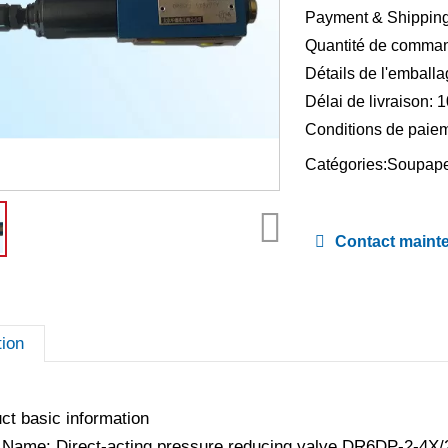
Payment & Shipping
Quantité de comman
Détails de l'emball
Délai de livraison: 
Conditions de paiem
Catégories:
Soupape
Contact maint
tion
ct basic information
 Name: Direct-acting pressure reducing valve DR6DP-2-