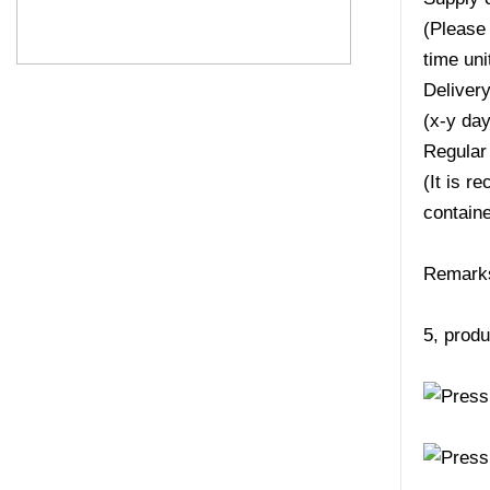
(Please 
time uni
Deliver
(x-y da
Regular
(It is r
containe
Remarks:
5, produ