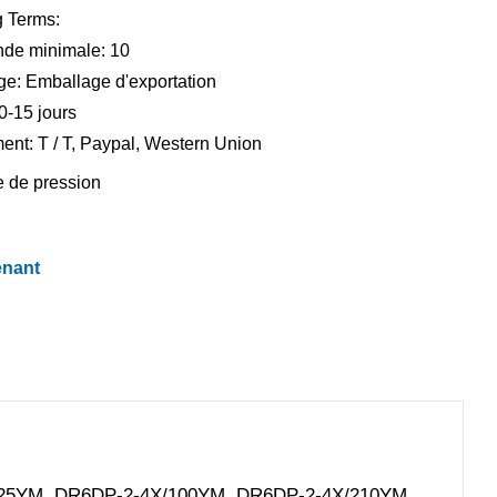
 Terms:
de minimale: 10
age: Emballage d'exportation
10-15 jours
ent: T / T, Paypal, Western Union
 de pression
enant
4X/25YM. DR6DP-2-4X/100YM. DR6DP-2-4X/210YM.