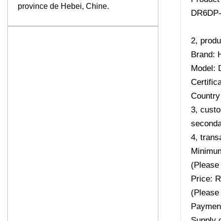
province de Hebei, Chine.
DR6DP-
2, produ
Brand: 
Model:
Certifi
Country 
3, custo
secondar
4, trans
Minimum
(Please 
Price: 
(Please 
Payment
Supply 