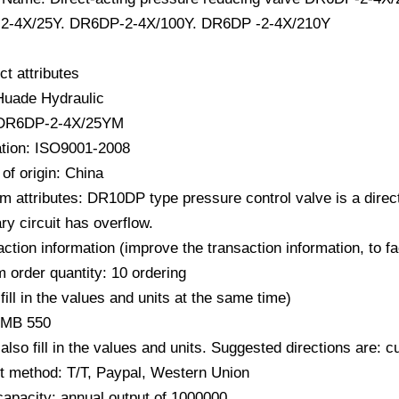
2-4X/25Y. DR6DP-2-4X/100Y. DR6DP -2-4X/210Y
ct attributes
Huade Hydraulic
 DR6DP-2-4X/25YM
cation: ISO9001-2008
of origin: China
m attributes: DR10DP type pressure control valve is a direc
y circuit has overflow.
action information (improve the transaction information, to f
 order quantity: 10 ordering
fill in the values ​​and units at the same time)
RMB 550
also fill in the values ​​and units. Suggested directions are:
 method: T/T, Paypal, Western Union
capacity: annual output of 1000000