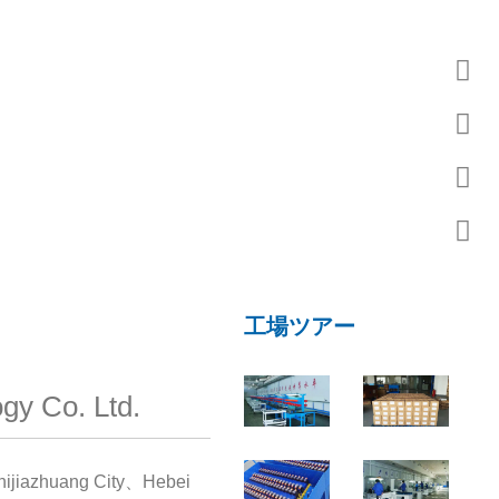
工場ツアー
gy Co. Ltd.
jiazhuang City、Hebei