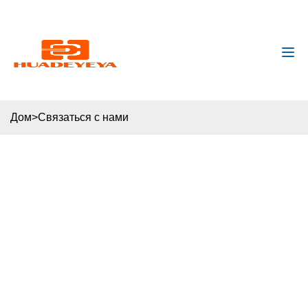
huadeyeya@gmail.com
+8618132627672
Дом
>
Связаться с нами