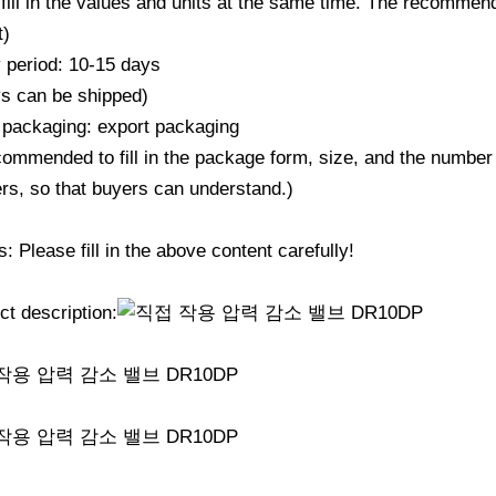
fill in the values ​​and units at the same time. The recommend
t)
y period: 10-15 days
ys can be shipped)
 packaging: export packaging
ecommended to fill in the package form, size, and the number
rs, so that buyers can understand.)
 Please fill in the above content carefully!
ct description: