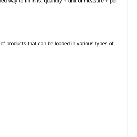
ed way to fill in is: quantity + unit of measure + per
 of products that can be loaded in various types of