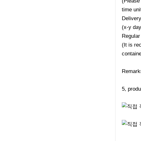
(Please 
time uni
Deliver
(x-y da
Regular
(It is r
containe
Remarks:
5, produ