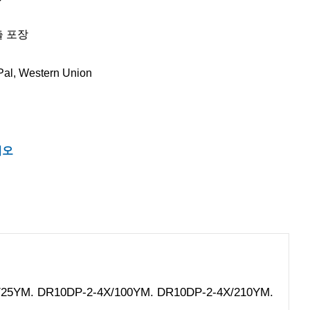
출 포장
al, Western Union
시오
-4X/25YM. DR10DP-2-4X/100YM. DR10DP-2-4X/210YM.