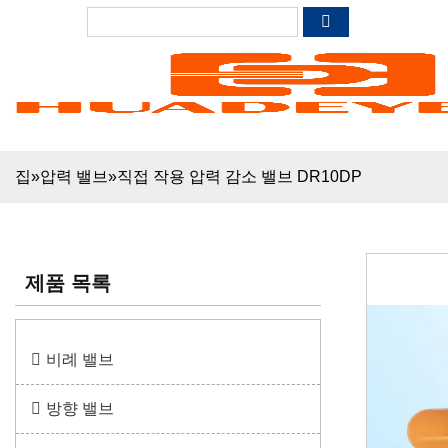
집
»
압력 밸브
»
직접 작용 압력 감소 밸브 DR10DP
제품 목록
비례 밸브
방향 밸브