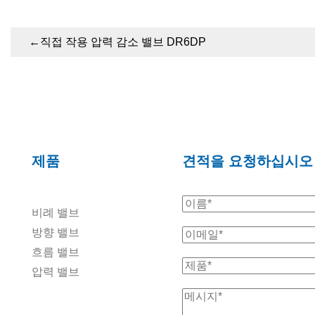
←
직접 작용 압력 감소 밸브 DR6DP
제품
견적을 요청하십시오
비례 밸브
방향 밸브
흐름 밸브
압력 밸브