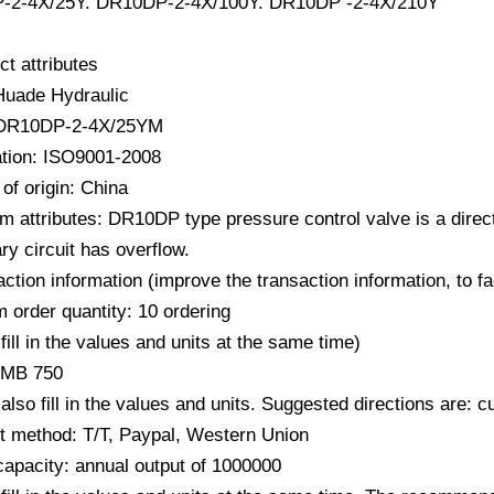
-2-4X/25Y. DR10DP-2-4X/100Y. DR10DP -2-4X/210Y
ct attributes
Huade Hydraulic
 DR10DP-2-4X/25YM
cation: ISO9001-2008
of origin: China
m attributes: DR10DP type pressure control valve is a direc
y circuit has overflow.
action information (improve the transaction information, to f
 order quantity: 10 ordering
fill in the values ​​and units at the same time)
RMB 750
also fill in the values ​​and units. Suggested directions are:
 method: T/T, Paypal, Western Union
capacity: annual output of 1000000