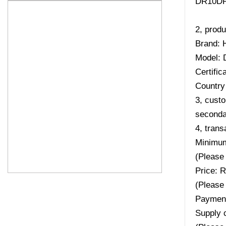
DR10DP
2, produ
Brand: 
Model:
Certifi
Country 
3, custo
secondar
4, trans
Minimum
(Please 
Price: 
(Please 
Payment
Supply 