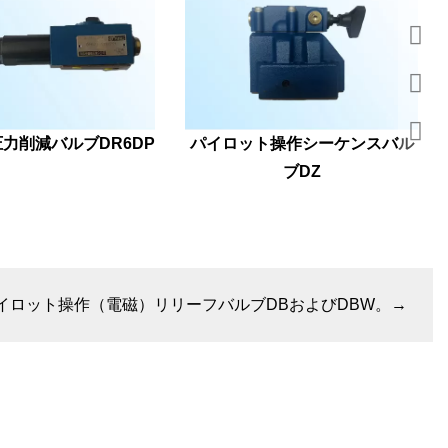
力削減バルブDR6DP
パイロット操作シーケンスバル
ブDZ
イロット操作（電磁）リリーフバルブDBおよびDBW。
→