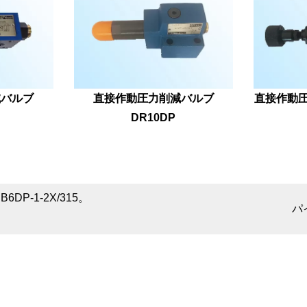
減バルブ
直接作動圧力削減バルブ
直接作動圧
DR10DP
DP-1-2X/315。
パ