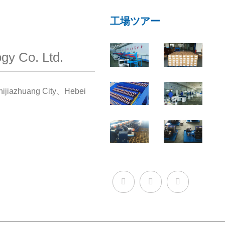
工場ツアー
gy Co. Ltd.
jiazhuang City、Hebei