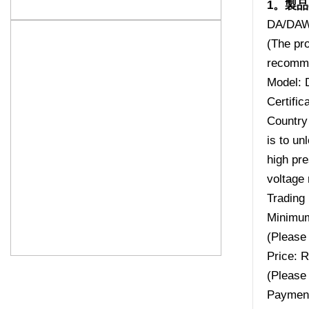
1。製
DA/DAW
(The pro
recomme
Model:
Certifi
Country 
is to un
high pr
voltage 
Trading 
Minimum
(Please 
Price: 
(Please 
Payment