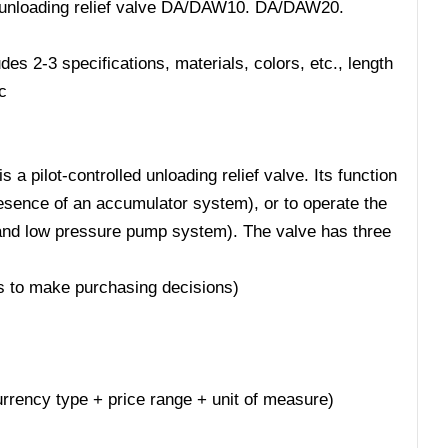
) unloading relief valve DA/DAW10. DA/DAW20.
s 2-3 specifications, materials, colors, etc., length
c
a pilot-controlled unloading relief valve. Its function
resence of an accumulator system), or to operate the
and low pressure pump system). The valve has three
ers to make purchasing decisions)
 currency type + price range + unit of measure)