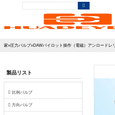
家
»
圧力バルブ
»
DAWパイロット操作（電磁）アンロードレリ
製品リスト
比例バルブ
方向バルブ