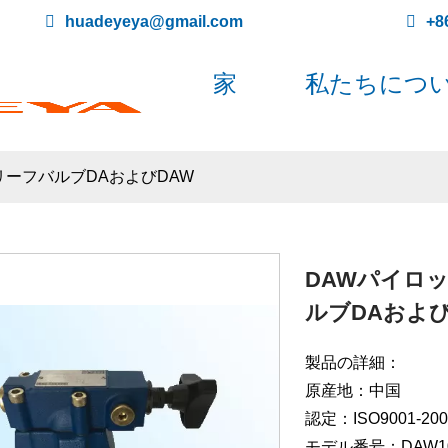
huadeyeya@gmail.com
+8
家
私たちにつ
ーフバルブDAおよびDAW
DAWパイロ
ルブDAおよび
製品の詳細：
原産地：中国
認定：ISO9001-200
モデル番号：DAW1