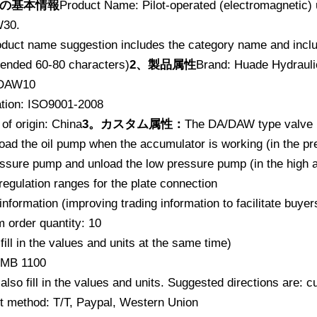
品の基本情報
Product Name: Pilot-operated (electromagnetic
30.
duct name suggestion includes the category name and include
nded 60-80 characters)
2、製品属性
Brand: Huade Hydrauli
 DAW10
cation: ISO9001-2008
of origin: China
3。カスタム属性：
The DA/DAW type valve is 
load the oil pump when the accumulator is working (in the p
essure pump and unload the low pressure pump (in the high 
regulation ranges for the plate connection
information (improving trading information to facilitate buy
 order quantity: 10
fill in the values ​​and units at the same time)
RMB 1100
also fill in the values ​​and units. Suggested directions are:
 method: T/T, Paypal, Western Union