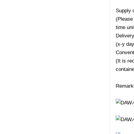
Supply 
(Please 
time uni
Deliver
(x-y da
Convent
(It is r
containe
Remarks: