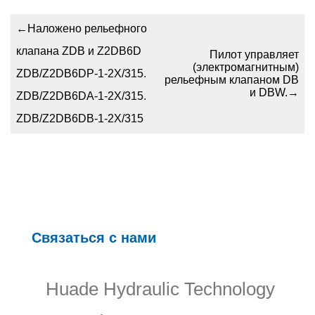
←
Наложено рельефного
клапана ZDB и Z2DB6D
Пилот управляет
(электромагнитным)
ZDB/Z2DB6DP-1-2X/315.
рельефным клапаном DB
и DBW.
→
ZDB/Z2DB6DA-1-2X/315.
ZDB/Z2DB6DB-1-2X/315
Связаться с нами
Huade Hydraulic Technology