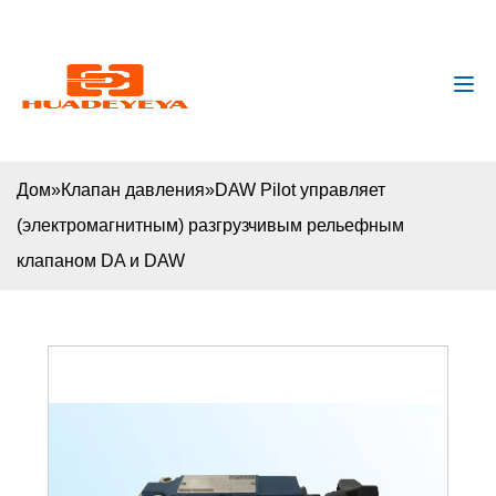
huadeyeya@gmail.com
+8618132627672
Дом
»
Клапан давления
»
DAW Pilot управляет
(электромагнитным) разгрузчивым рельефным
клапаном DA и DAW