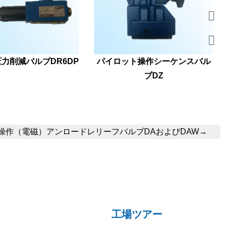
力削減バルブDR6DP
パイロット操作シーケンスバル
ブDZ
操作（電磁）アンロードレリーフバルブDAおよびDAW
→
工場ツアー