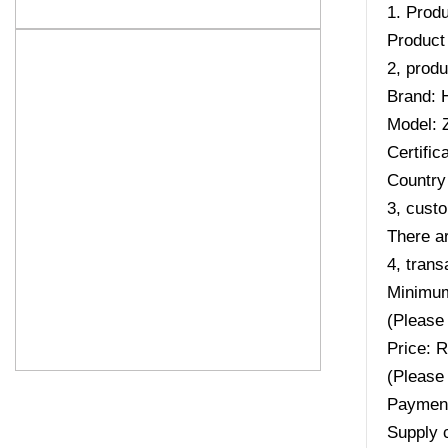
1. Produ
Product
2, produ
Brand: 
Model:
Certifi
Country 
3, custo
There ar
4, trans
Minimum
(Please 
Price: 
(Please 
Payment
Supply 