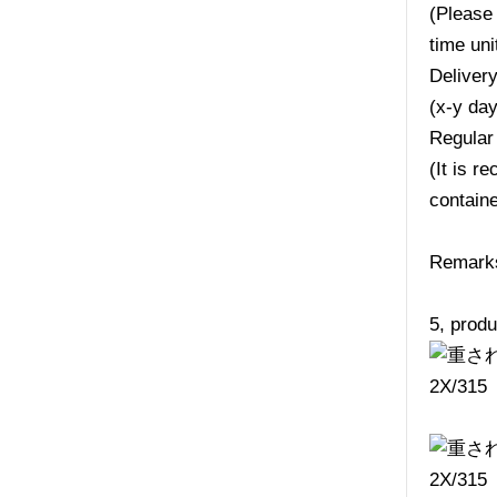
(Please 
time uni
Deliver
(x-y da
Regular
(It is r
containe
Remarks:
5, produ