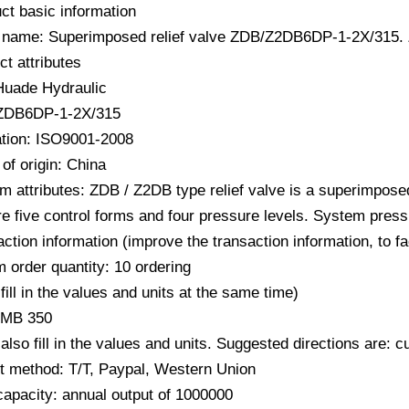
ct basic information
 name: Superimposed relief valve ZDB/Z2DB6DP-1-2X/31
ct attributes
Huade Hydraulic
 ZDB6DP-1-2X/315
cation: ISO9001-2008
of origin: China
m attributes: ZDB / Z2DB type relief valve is a superimposed 
e five control forms and four pressure levels. System press
action information (improve the transaction information, to f
 order quantity: 10 ordering
fill in the values ​​and units at the same time)
RMB 350
also fill in the values ​​and units. Suggested directions are:
 method: T/T, Paypal, Western Union
capacity: annual output of 1000000