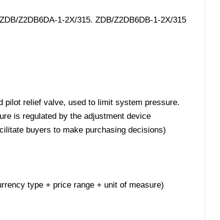
5. ZDB/Z2DB6DA-1-2X/315. ZDB/Z2DB6DB-1-2X/315
pilot relief valve, used to limit system pressure.
ure is regulated by the adjustment device
acilitate buyers to make purchasing decisions)
 currency type + price range + unit of measure)