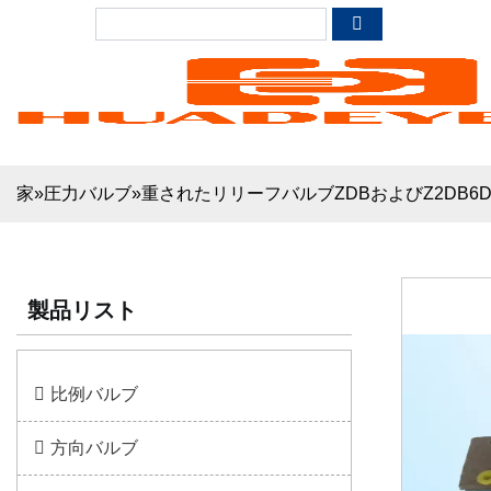
家
»
圧力バルブ
»
重されたリリーフバルブZDBおよびZ2DB6D ZDB/Z2
製品リスト
比例バルブ
方向バルブ