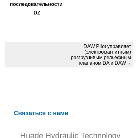
последовательности 
DZ
DAW Pilot управляет
(электромагнитным)
разгрузчивым рельефным
клапаном DA и DAW
→
Связаться с нами
Huade Hydraulic Technology