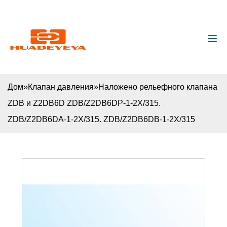
huadeyeya@gmail.com
+8618132627672
Дом
»
Клапан давления
»
Наложено рельефного клапана
ZDB и Z2DB6D ZDB/Z2DB6DP-1-2X/315.
ZDB/Z2DB6DA-1-2X/315. ZDB/Z2DB6DB-1-2X/315