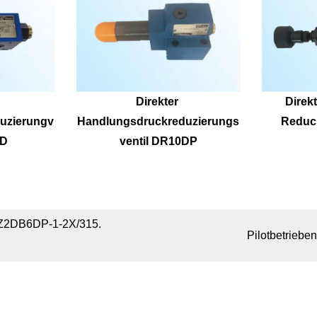
Direkter 
Direkt
uzierungv
Handlungsdruckreduzierungs
Reduc
0D
ventil DR10DP
/Z2DB6DP-1-2X/315.
Pilotbetriebe