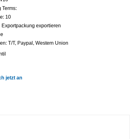
 Terms:
e: 10
: Exportpackung exportieren
ge
n: T/T, Paypal, Western Union
til
h jetzt an