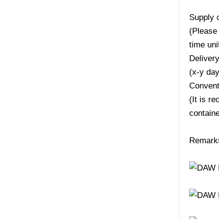
Supply 
(Please 
time uni
Deliver
(x-y da
Convent
(It is r
containe
Remarks: