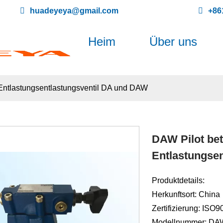
huadeyeya@gmail.com
+86
Heim
Über uns
 Entlastungsentlastungsventil DA und DAW
DAW Pilot bet
Entlastungse
Produktdetails:
Herkunftsort: China
Zertifizierung: ISO
Modellnummer: DA