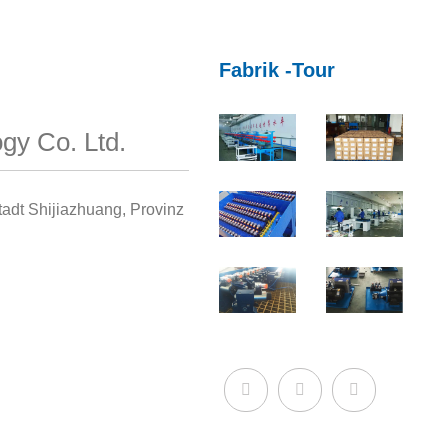
Fabrik -Tour
gy Co. Ltd.
adt Shijiazhuang, Provinz