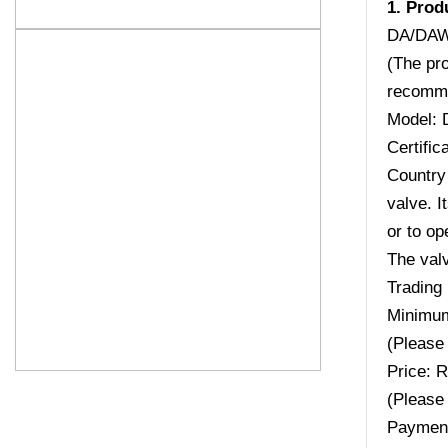
1. Prod
DA/DAW
(The pro
recomme
Model:
Certifi
Country 
valve. I
or to o
The valv
Trading 
Minimum
(Please 
Price: 
(Please 
Payment