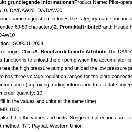
ukt grundlegende Informationen
Product Name: Pilot-operat
10. DA/DAW20. DA/DAW30.
duct name suggestion includes the category name and include
nded 60-80 characters)
2, Produktattribute
Brand: Huade H
 DAW10
cation: ISO9001-2008
of origin: China
A. Benutzerdefinierte Attribute:
The DA/DAW
ts function is to unload the oil pump when the accumulator 
perate the high pressure pump and unload the low pressure 
e has three voltage regulation ranges for the plate connecti
information (improving trading information to facilitate buy
 order quantity: 10
fill in the values ​​and units at the same time)
RMB 1100
also fill in the values ​​and units. Suggested directions are:
 method: T/T, Paypal, Western Union