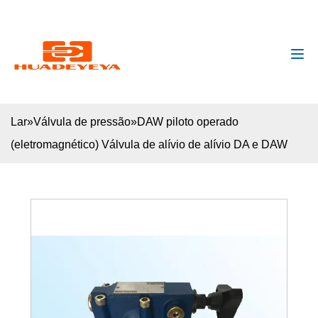
huadeyeya@gmail.com
+8618132627672
Lar
»
Válvula de pressão
»
DAW piloto operado
(eletromagnético) Válvula de alívio de alívio DA e DAW