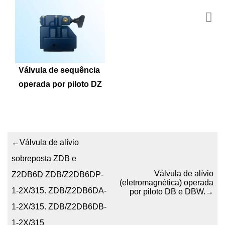
Válvula de sequência 
operada por piloto DZ
←
Válvula de alívio
sobreposta ZDB e
Válvula de alívio
Z2DB6D ZDB/Z2DB6DP-
(eletromagnética) operada
1-2X/315. ZDB/Z2DB6DA-
por piloto DB e DBW.
→
1-2X/315. ZDB/Z2DB6DB-
1-2X/315